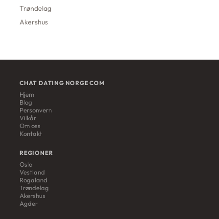
Trøndelag
Akershus
CHAT DATING NORGE COM
Hjem
Blog
Personvern
Vilkår
Om oss
Kontakt
REGIONER
Oslo
Vestland
Rogaland
Trøndelag
Akershus
Agder