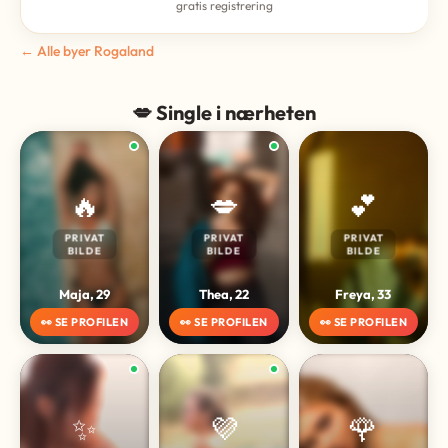
gratis registrering
← Alle byer Rogaland
💋 Single i nærheten
🔥
💋
💕
PRIVAT
PRIVAT
PRIVAT
BILDE
BILDE
BILDE
Maja, 29
Thea, 22
Freya, 33
👀 SE PROFILEN
👀 SE PROFILEN
👀 SE PROFILEN
✨
💜
🌹