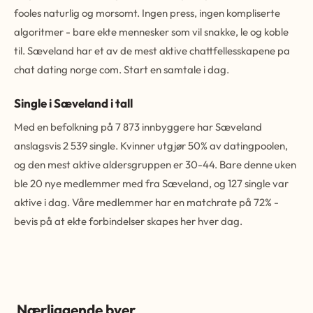
fooles naturlig og morsomt. Ingen press, ingen kompliserte
algoritmer - bare ekte mennesker som vil snakke, le og koble
til. Sæveland har et av de mest aktive chattfellesskapene pa
chat dating norge com. Start en samtale i dag.
Single i Sæveland i tall
Med en befolkning på 7 873 innbyggere har Sæveland
anslagsvis 2 539 single. Kvinner utgjør 50% av datingpoolen,
og den mest aktive aldersgruppen er 30-44. Bare denne uken
ble 20 nye medlemmer med fra Sæveland, og 127 single var
aktive i dag. Våre medlemmer har en matchrate på 72% -
bevis på at ekte forbindelser skapes her hver dag.
Nærliggende byer