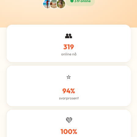
🟢 319 online
👥
319
online nå
⭐
94%
svarprosent
💜
100%