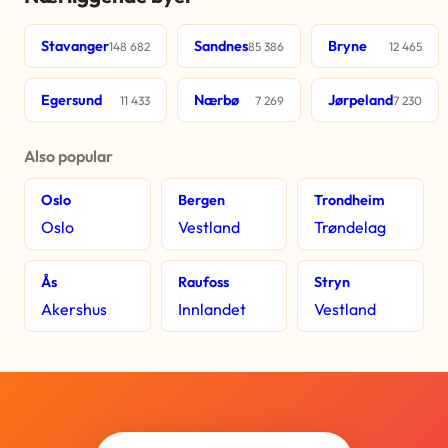
Stavanger
Sandnes
Bryne
148 682
85 386
12 465
Egersund
Nærbø
Jørpeland
11 433
7 269
7 230
Also popular
Oslo
Bergen
Trondheim
Oslo
Vestland
Trøndelag
Ås
Raufoss
Stryn
Akershus
Innlandet
Vestland