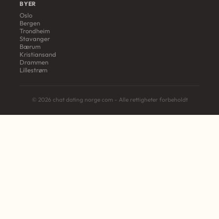
BYER
Oslo
Bergen
Trondheim
Stavanger
Bærum
Kristiansand
Drammen
Lillestrøm
© 2026 chat dating norge com - Alle rettigheter forbeholdt