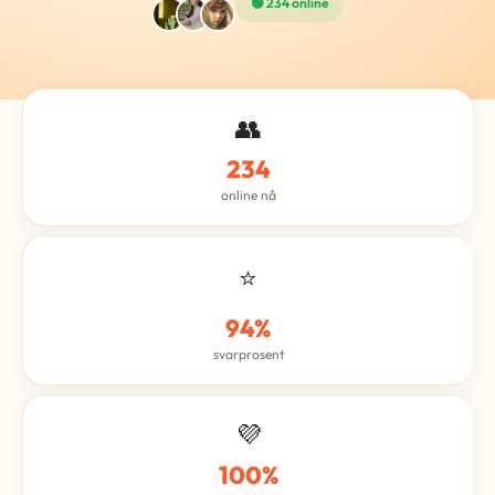
🟢 234 online
👥
234
online nå
⭐
94%
svarprosent
💜
100%