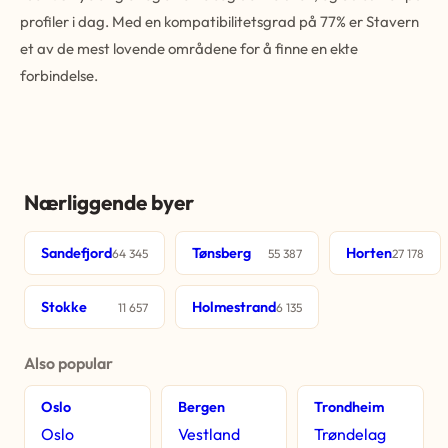
profiler i dag. Med en kompatibilitetsgrad på 77% er Stavern
et av de mest lovende områdene for å finne en ekte
forbindelse.
Nærliggende byer
Sandefjord
Tønsberg
Horten
64 345
55 387
27 178
Stokke
Holmestrand
11 657
6 135
Also popular
Oslo
Bergen
Trondheim
Oslo
Vestland
Trøndelag