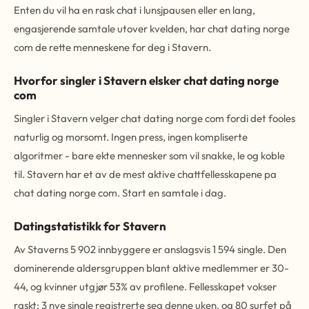
Enten du vil ha en rask chat i lunsjpausen eller en lang,
engasjerende samtale utover kvelden, har chat dating norge
com de rette menneskene for deg i Stavern.
Hvorfor singler i Stavern elsker chat dating norge
com
Singler i Stavern velger chat dating norge com fordi det fooles
naturlig og morsomt. Ingen press, ingen kompliserte
algoritmer - bare ekte mennesker som vil snakke, le og koble
til. Stavern har et av de mest aktive chattfellesskapene pa
chat dating norge com. Start en samtale i dag.
Datingstatistikk for Stavern
Av Staverns 5 902 innbyggere er anslagsvis 1 594 single. Den
dominerende aldersgruppen blant aktive medlemmer er 30-
44, og kvinner utgjør 53% av profilene. Fellesskapet vokser
raskt: 3 nye single registrerte seg denne uken, og 80 surfet på