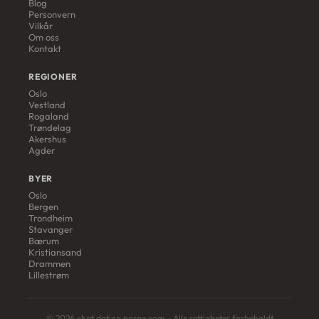
Blog
Personvern
Vilkår
Om oss
Kontakt
REGIONER
Oslo
Vestland
Rogaland
Trøndelag
Akershus
Agder
BYER
Oslo
Bergen
Trondheim
Stavanger
Bærum
Kristiansand
Drammen
Lillestrøm
© 2026 chat dating norge com - Alle rettigheter forbeholdt