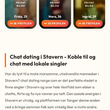
PRIVAT
PRIVAT
PRIVAT
BILDE
BILDE
BILDE
Frida, 25
Nora, 36
Ingrid, 29
👀 SE PROFILEN
👀 SE PROFILEN
👀 SE PROFILEN
Chat dating i Stavern - Koble til og
chat med lokale singler
Har du lyst til a mote morsomme, utadvendte mennesker i
Stavern? chat dating norge com er det perfekte stedet a
finne singler i Stavern og over hele Vestfold som elsker a
chatte, flirte og fa nye venner pa nett. Den sosiale energien i
Stavern er utrolig, og plattformen var fanger denne anden
ved a bringe sammen folk som virkelig liker a mote andre.