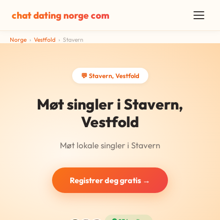
chat dating norge com
Norge
›
Vestfold
›
Stavern
💬 Stavern, Vestfold
Møt singler i Stavern,
Vestfold
Møt lokale singler i Stavern
Registrer deg gratis →