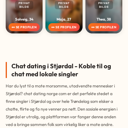
PRIVAT
PRIVAT
PRIVAT
BILDE
BILDE
BILDE
Solveig, 34
Maja, 27
Thea, 38
👀 SE PROFILEN
👀 SE PROFILEN
👀 SE PROFILEN
Chat dating i Stjørdal - Koble til og
chat med lokale singler
Har du lyst til a mote morsomme, utadvendte mennesker i
Stjørdal? chat dating norge com er det perfekte stedet a
finne singler i Stjørdal og over hele Trøndelag som elsker a
chatte, flirte og fa nye venner pa nett. Den sosiale energien i
Stjørdal er utrolig, og plattformen var fanger denne anden
ved a bringe sammen folk som virkelig liker a mote andre.