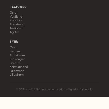
REGIONER
Oslo
Vestland
Rogaland
Trøndelag
Akershus
Agder
BYER
Oslo
Bergen
Trondheim
Stavanger
Bærum
Kristiansand
Drammen
Lillestrøm
© 2026 chat dating norge com - Alle rettigheter forbeholdt