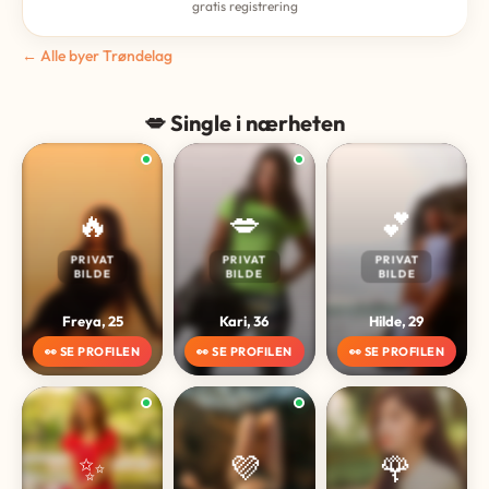
gratis registrering
← Alle byer Trøndelag
💋 Single i nærheten
🔥
💋
💕
PRIVAT
PRIVAT
PRIVAT
BILDE
BILDE
BILDE
Freya, 25
Kari, 36
Hilde, 29
👀 SE PROFILEN
👀 SE PROFILEN
👀 SE PROFILEN
✨
💜
🌹