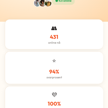
🟢 431 online
👥
431
online nå
⭐
94%
svarprosent
💜
100%