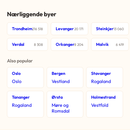
Nærliggende byer
Trondheim
Levanger
Steinkjer
216 518
20 171
13 060
Verdal
Orkanger
Malvik
8 308
8 204
6 419
Also popular
Oslo
Bergen
Stavanger
Oslo
Vestland
Rogaland
Tananger
Ørsta
Holmestrand
Rogaland
Møre og
Vestfold
Romsdal