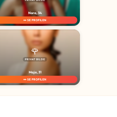
Nora, 34
👀 SE PROFILEN
🌹
PRIVAT BILDE
Maja, 31
👀 SE PROFILEN