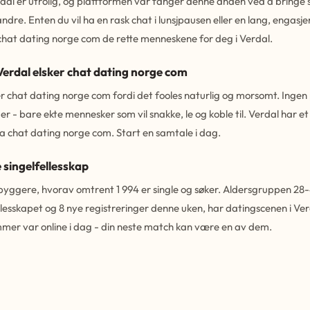
erdal er utrolig, og plattformen var fanger denne anden ved a bring
 andre. Enten du vil ha en rask chat i lunsjpausen eller en lang, engas
chat dating norge com de rette menneskene for deg i Verdal.
 Verdal elsker chat dating norge com
ger chat dating norge com fordi det fooles naturlig og morsomt. Ingen 
r - bare ekte mennesker som vil snakke, le og koble til. Verdal har e
a chat dating norge com. Start en samtale i dag.
 singelfellesskap
byggere, hvorav omtrent 1 994 er single og søker. Aldersgruppen 28-45
llesskapet og 8 nye registreringer denne uken, har datingscenen i Ve
mer var online i dag - din neste match kan være en av dem.