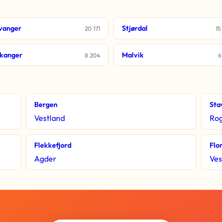
vanger
Stjørdal
20 171
15
kanger
Malvik
8 204
6
Bergen
Sta
Vestland
Ro
Flekkefjord
Flo
Agder
Ves