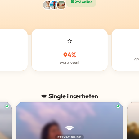
🟢 292 online
⭐
94%
gr
svarprosent
💋 Single i nærheten
💋
PRIVAT BILDE