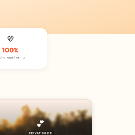
💜
100%
atis registrering
💕
PRIVAT BILDE