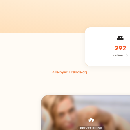
👥
292
online nå
← Alle byer Trøndelag
🔥
PRIVAT BILDE