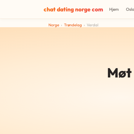
chat dating norge com
Hjem
Osl
Norge
›
Trøndelag
›
Verdal
Møt 