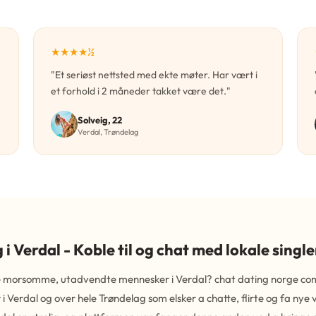
★★★★½
"Et seriøst nettsted med ekte møter. Har vært i
et forhold i 2 måneder takket være det."
Solveig, 22
Verdal, Trøndelag
 i Verdal - Koble til og chat med lokale single
ote morsomme, utadvendte mennesker i Verdal? chat dating norge com
r i Verdal og over hele Trøndelag som elsker a chatte, flirte og fa nye