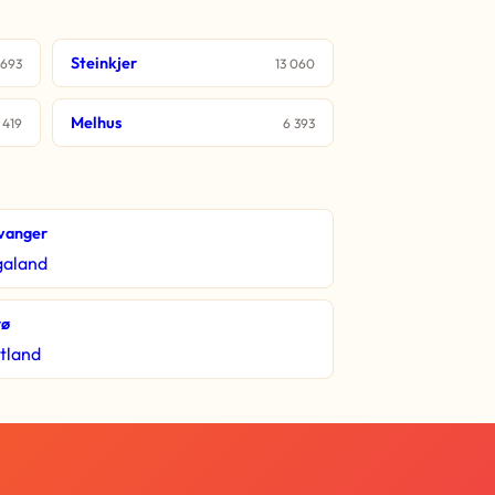
Steinkjer
 693
13 060
Melhus
 419
6 393
vanger
galand
rø
tland