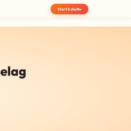
Start å chatte
delag