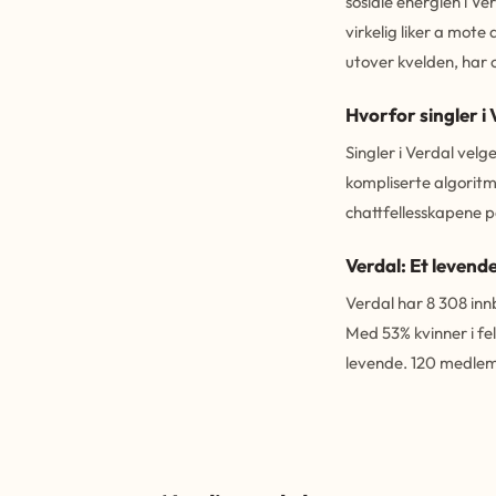
sosiale energien i V
virkelig liker a mote
utover kvelden, har 
Hvorfor singler i
Singler i Verdal vel
kompliserte algoritme
chattfellesskapene p
Verdal: Et levende
Verdal har 8 308 inn
Med 53% kvinner i fe
levende. 120 medlem