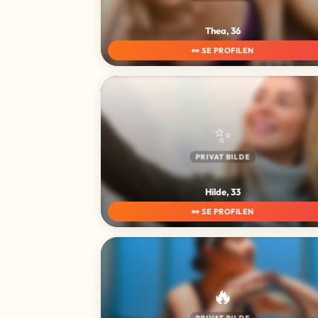
Thea, 36
👀 SE PROFILEN
✨
PRIVAT BILDE
Hilde, 33
👀 SE PROFILEN
🔥
PRIVAT BILDE