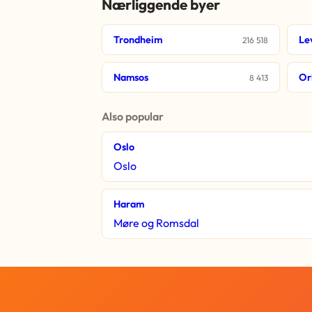
Nærliggende byer
Trondheim
Le
216 518
Namsos
Or
8 413
Also popular
Oslo
Oslo
Haram
Møre og Romsdal