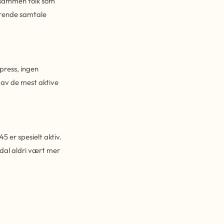
e sammen folk som
jerende samtale
press, ingen
t av de mest aktive
 er spesielt aktiv.
rdal aldri vært mer