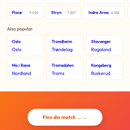
Florø
Stryn
Indre Arna
9 024
7 207
6 536
Also popular
Oslo
Trondheim
Stavanger
Oslo
Trøndelag
Rogaland
Mo i Rana
Tromsdalen
Kongsberg
Nordland
Troms
Buskerud
Finn din match → →