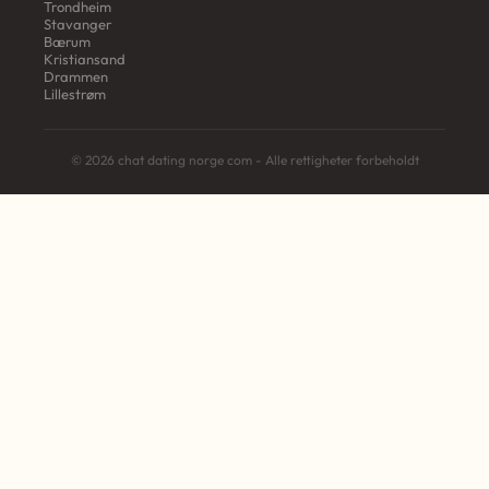
Trondheim
Stavanger
Bærum
Kristiansand
Drammen
Lillestrøm
© 2026 chat dating norge com - Alle rettigheter forbeholdt