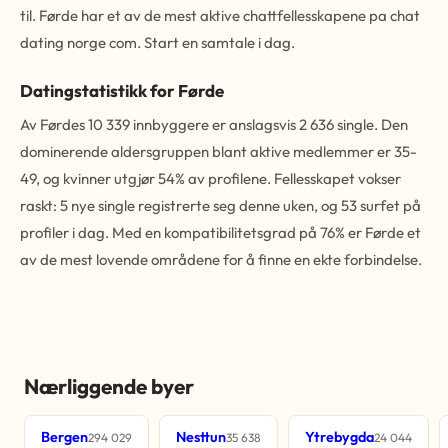
til. Førde har et av de mest aktive chattfellesskapene pa chat
dating norge com. Start en samtale i dag.
Datingstatistikk for Førde
Av Førdes 10 339 innbyggere er anslagsvis 2 636 single. Den
dominerende aldersgruppen blant aktive medlemmer er 35-
49, og kvinner utgjør 54% av profilene. Fellesskapet vokser
raskt: 5 nye single registrerte seg denne uken, og 53 surfet på
profiler i dag. Med en kompatibilitetsgrad på 76% er Førde et
av de mest lovende områdene for å finne en ekte forbindelse.
Nærliggende byer
Bergen
Nesttun
Ytrebygda
294 029
35 638
24 044