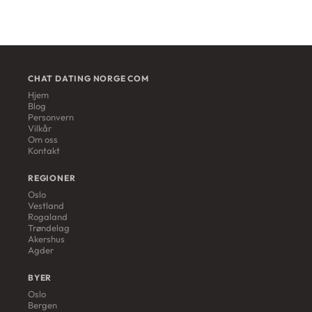
CHAT DATING NORGE COM
Hjem
Blog
Personvern
Vilkår
Om oss
Kontakt
REGIONER
Oslo
Vestland
Rogaland
Trøndelag
Akershus
Agder
BYER
Oslo
Bergen