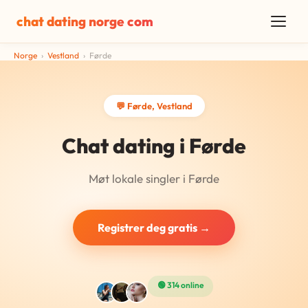
chat dating norge com
Norge
›
Vestland
›
Førde
💬 Førde, Vestland
Chat dating i Førde
Møt lokale singler i Førde
Registrer deg gratis →
🟢 314 online