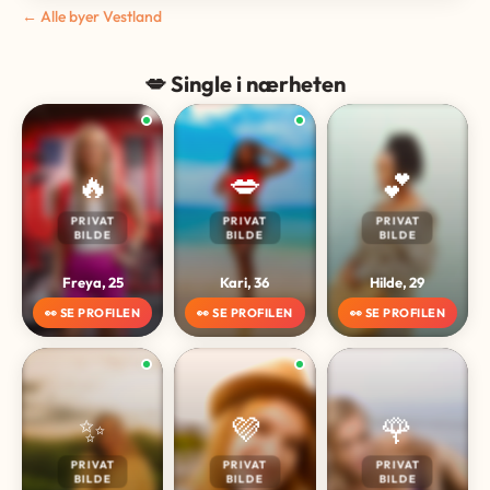
← Alle byer Vestland
💋 Single i nærheten
🔥
💋
💕
PRIVAT
PRIVAT
PRIVAT
BILDE
BILDE
BILDE
Freya, 25
Kari, 36
Hilde, 29
👀 SE PROFILEN
👀 SE PROFILEN
👀 SE PROFILEN
✨
💜
🌹
PRIVAT
PRIVAT
PRIVAT
BILDE
BILDE
BILDE