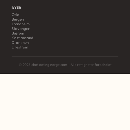
BYER
Oslo
Bergen
Trondheim
Stavanger
Bærum
Kristiansand
Drammen
Lillestrøm
© 2026 chat dating norge com - Alle rettigheter forbeholdt