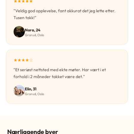
★★★★★
"Veldig god opplevelse, fant akkurat det jeg lette etter.
Tusen takk!"
Nora, 24
Grorud, Oslo
★★★★☆
"Et seriøst nettsted med ekte møter. Har vært i et
forhold i 2 måneder takket være det."
Elin, 31
Grorud, Oslo
Nærliggende byer