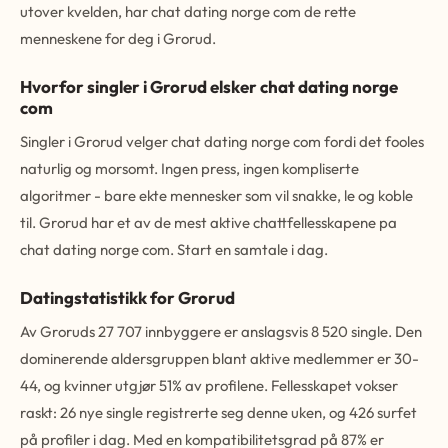
utover kvelden, har chat dating norge com de rette
menneskene for deg i Grorud.
Hvorfor singler i Grorud elsker chat dating norge
com
Singler i Grorud velger chat dating norge com fordi det fooles
naturlig og morsomt. Ingen press, ingen kompliserte
algoritmer - bare ekte mennesker som vil snakke, le og koble
til. Grorud har et av de mest aktive chattfellesskapene pa
chat dating norge com. Start en samtale i dag.
Datingstatistikk for Grorud
Av Groruds 27 707 innbyggere er anslagsvis 8 520 single. Den
dominerende aldersgruppen blant aktive medlemmer er 30-
44, og kvinner utgjør 51% av profilene. Fellesskapet vokser
raskt: 26 nye single registrerte seg denne uken, og 426 surfet
på profiler i dag. Med en kompatibilitetsgrad på 87% er