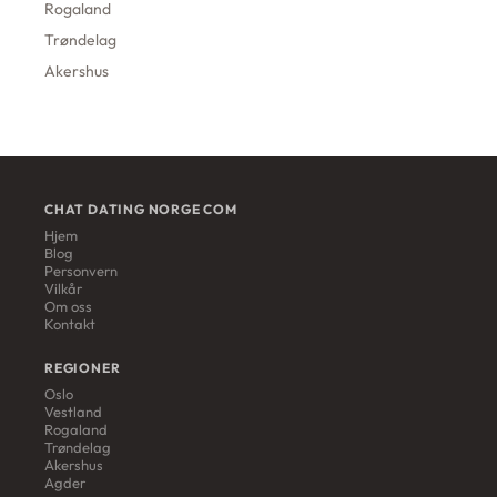
Rogaland
Trøndelag
Akershus
CHAT DATING NORGE COM
Hjem
Blog
Personvern
Vilkår
Om oss
Kontakt
REGIONER
Oslo
Vestland
Rogaland
Trøndelag
Akershus
Agder