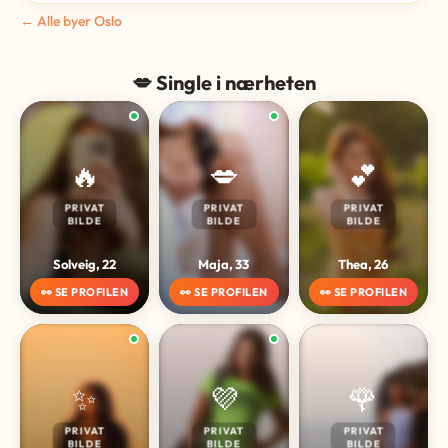
← Alle byer Oslo
💋 Single i nærheten
🔥
💋
💕
PRIVAT
PRIVAT
PRIVAT
BILDE
BILDE
BILDE
Solveig, 22
Maja, 33
Thea, 26
👀 SE PROFILEN
👀 SE PROFILEN
👀 SE PROFILEN
✨
💜
🌹
PRIVAT
PRIVAT
PRIVAT
BILDE
BILDE
BILDE