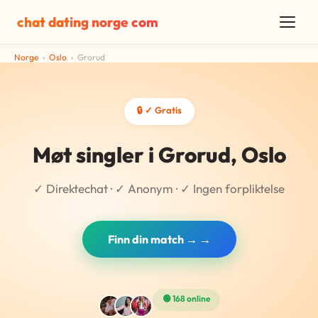
chat dating norge com
Norge
›
Oslo
›
Grorud
🔒 ✓ Gratis
Møt singler i Grorud, Oslo
✓ Direktechat · ✓ Anonym · ✓ Ingen forpliktelse
Finn din match → →
🟢 168 online