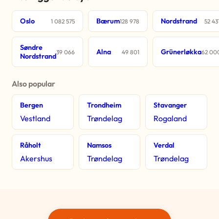
Oslo
Bærum
Nordstrand
1 082 575
128 978
52 43
Søndre
Alna
Grünerløkka
39 066
49 801
62 00
Nordstrand
Also popular
Bergen
Trondheim
Stavanger
Vestland
Trøndelag
Rogaland
Råholt
Namsos
Verdal
Akershus
Trøndelag
Trøndelag